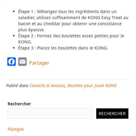
Étape 1 : Mélangez tous les ingrédients dans un
saladier, utilisez suffisamment de KONG Easy Treat au
bacon et au cheddar pour obtenir une consistance
plus épaisse.
Étape 2 : Formez des boulettes assez petites pour le
KONG.
Étape 3 : Placez les boulettes dans le KONG.
F
E
Partager
a
m
c
a
Publié dans
Conseils et Astuces
,
Recettes pour Jouet KONG
e
i
b
l
Rechercher
o
o
RECHERCHER
k
Alpagas