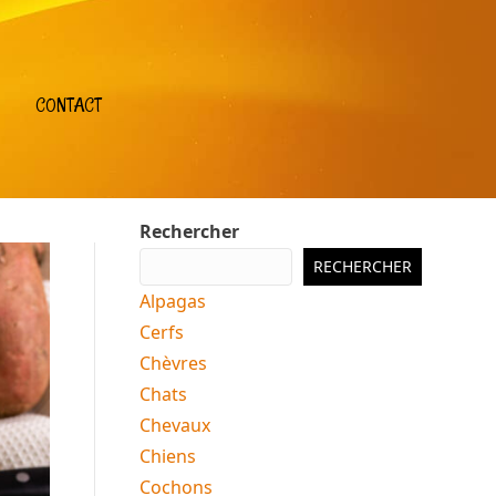
CONTACT
Rechercher
RECHERCHER
Alpagas
Cerfs
Chèvres
Chats
Chevaux
Chiens
Cochons