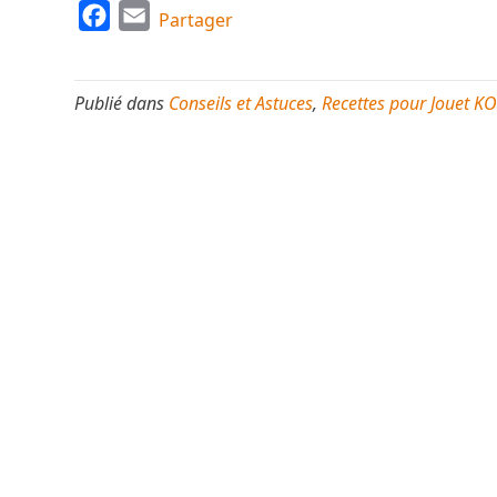
F
E
Partager
a
m
c
a
Publié dans
Conseils et Astuces
,
Recettes pour Jouet K
e
i
b
l
o
o
k