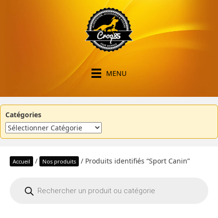
MENU
Catégories
/
/ Produits identifiés “Sport Canin”
Accueil
Nos produits
Recherche
de
produits