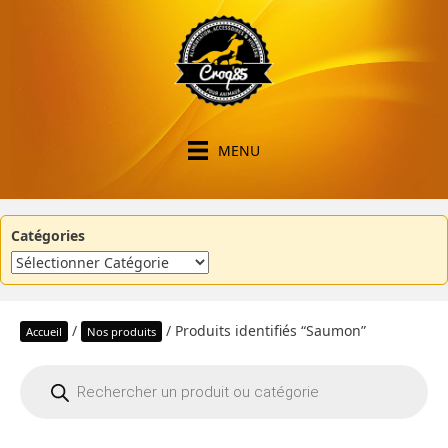
MENU
Catégories
/
/ Produits identifiés “Saumon”
Accueil
Nos produits
Recherche
de
produits