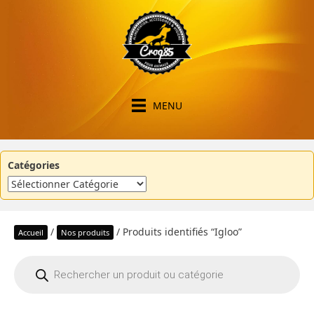
MENU
Catégories
/
/ Produits identifiés “Igloo”
Accueil
Nos produits
Recherche
de
produits