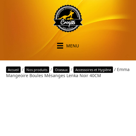
MENU
/
/
/
/ Emma
Accueil
Nos produits
Oiseaux
Accessoires et Hygiène
Mangeoire Boules Mésanges Lenka Noir 40CM