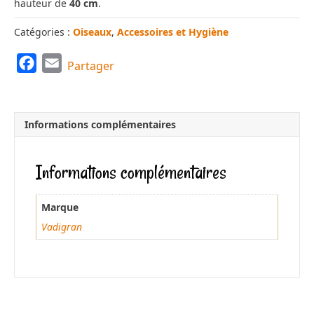
hauteur de
40 cm
.
Catégories :
Oiseaux
,
Accessoires et Hygiène
F
E
Partager
a
m
c
a
e
i
Informations complémentaires
b
l
o
Informations complémentaires
o
k
Marque
Vadigran