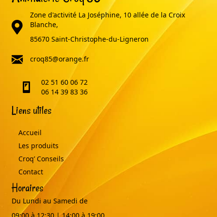
Zone d'activité La Joséphine, 10 allée de la Croix
adresse
Blanche,
85670 Saint-Christophe-du-Ligneron
email
croq85@orange.fr
02 51 60 06 72
telephone
06 14 39 83 36
Liens utiles
Accueil
Les produits
Croq’ Conseils
Contact
Horaires
Du Lundi au Samedi de
09:00 à 12:30 | 14:00 à 19:00