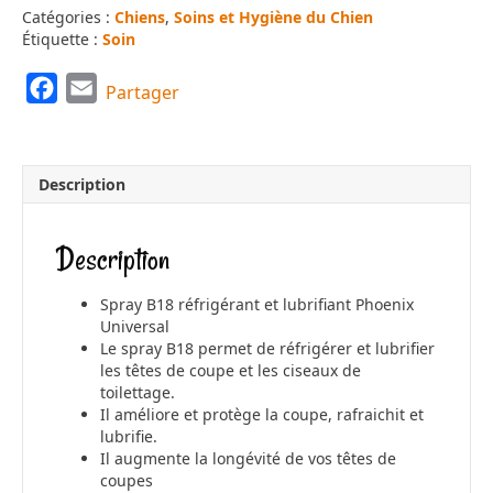
Catégories :
Chiens
,
Soins et Hygiène du Chien
Étiquette :
Soin
F
E
Partager
a
m
c
a
e
i
Description
b
l
o
Description
o
k
Spray B18 réfrigérant et lubrifiant Phoenix
Universal
Le spray B18 permet de réfrigérer et lubrifier
les têtes de coupe et les ciseaux de
toilettage.
Il améliore et protège la coupe, rafraichit et
lubrifie.
Il augmente la longévité de vos têtes de
coupes