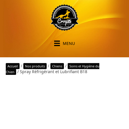
MENU
/
/
/
Accueil
Nos produits
Chiens
Soins et Hygiène du
/ Spray Réfrigérant et Lubrifiant B18
Chien