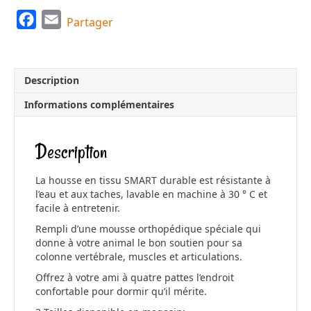
F
E
Partager
a
m
c
a
e
i
Description
b
l
Informations complémentaires
o
o
Description
k
La housse en tissu SMART durable est résistante à
l’eau et aux taches, lavable en machine à 30 ° C et
facile à entretenir.
Rempli d’une mousse orthopédique spéciale qui
donne à votre animal le bon soutien pour sa
colonne vertébrale, muscles et articulations.
Offrez à votre ami à quatre pattes l’endroit
confortable pour dormir qu’il mérite.