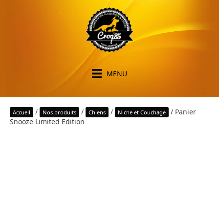
MENU
/
/
/
/ Panier
Accueil
Nos produits
Chiens
Niche et Couchage
Snooze Limited Edition