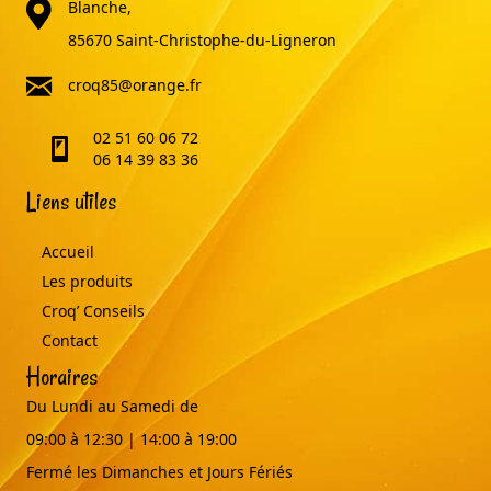
adresse
Blanche,
85670 Saint-Christophe-du-Ligneron
email
croq85@orange.fr
02 51 60 06 72
telephone
06 14 39 83 36
Liens utiles
Accueil
Les produits
Croq’ Conseils
Contact
Horaires
Du Lundi au Samedi de
09:00 à 12:30 | 14:00 à 19:00
Fermé les Dimanches et Jours Fériés