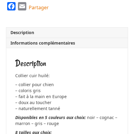
F
E
Partager
a
m
c
a
e
i
Description
b
l
Informations complémentaires
o
o
Description
k
Collier cuir huilé:
– collier pour chien
– coloris gris
– fait à la main en Europe
– doux au toucher
– naturellement tanné
Disponibles en 5 couleurs aux choix:
noir – cognac –
marron – gris – rouge
8 tailles aux choix: