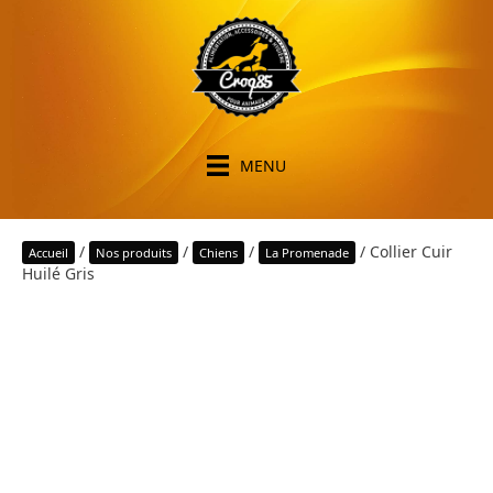
MENU
/
/
/
/ Collier Cuir
Accueil
Nos produits
Chiens
La Promenade
Huilé Gris