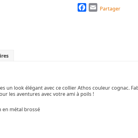
F
E
Partager
a
m
c
a
e
i
b
l
o
ires
o
k
s un look élégant avec ce collier Athos couleur cognac. Fab
our les aventures avec votre ami à poils !
on en métal brossé