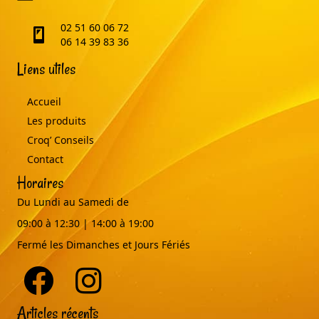
02 51 60 06 72
telephone
06 14 39 83 36
Liens utiles
Accueil
Les produits
Croq’ Conseils
Contact
Horaires
Du Lundi au Samedi de
09:00 à 12:30 | 14:00 à 19:00
Fermé les Dimanches et Jours Fériés
Articles récents