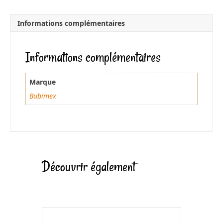
c
a
e
i
Informations complémentaires
b
l
o
Informations complémentaires
o
k
Marque
Bubimex
Découvrir également