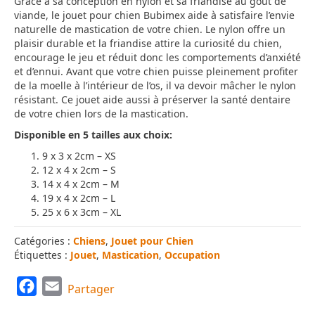
Grâce à sa conception en nylon et sa friandise au goût de
viande, le jouet pour chien Bubimex aide à satisfaire l’envie
naturelle de mastication de votre chien. Le nylon offre un
plaisir durable et la friandise attire la curiosité du chien,
encourage le jeu et réduit donc les comportements d’anxiété
et d’ennui. Avant que votre chien puisse pleinement profiter
de la moelle à l’intérieur de l’os, il va devoir mâcher le nylon
résistant. Ce jouet aide aussi à préserver la santé dentaire
de votre chien lors de la mastication.
Disponible en 5 tailles aux choix:
9 x 3 x 2cm – XS
12 x 4 x 2cm – S
14 x 4 x 2cm – M
19 x 4 x 2cm – L
25 x 6 x 3cm – XL
Catégories :
Chiens
,
Jouet pour Chien
Étiquettes :
Jouet
,
Mastication
,
Occupation
F
E
Partager
a
m