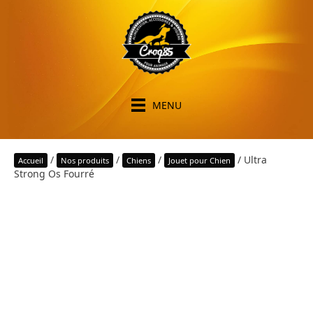
MENU
/
/
/
/ Ultra
Accueil
Nos produits
Chiens
Jouet pour Chien
Strong Os Fourré