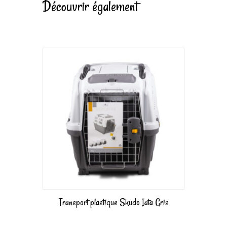
Découvrir également
e
i
b
l
o
o
k
Transport plastique Skudo Iata Gris