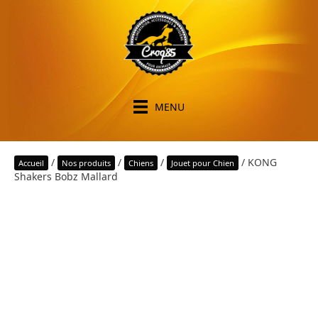
MENU
/
/
/
/ KONG
Accueil
Nos produits
Chiens
Jouet pour Chien
Shakers Bobz Mallard