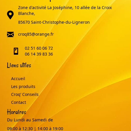
Zone d'activité La Joséphine, 10 allée de la Croix
adresse
Blanche,
85670 Saint-Christophe-du-Ligneron
email
croq85@orange.fr
02 51 60 06 72
telephone
06 14 39 83 36
Liens utiles
Accueil
Les produits
Croq’ Conseils
Contact
Horaires
Du Lundi au Samedi de
09:00 à 12:30 | 14:00 à 19:00