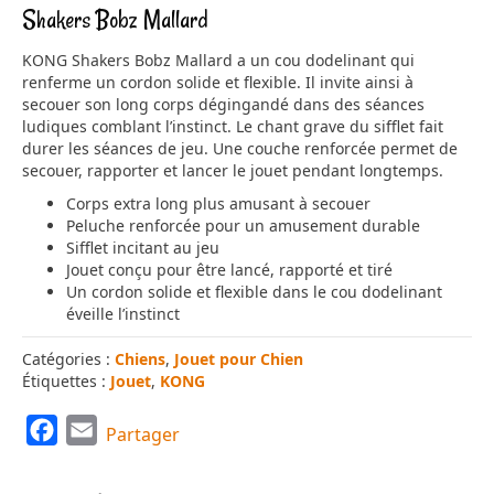
Shakers Bobz Mallard
KONG Shakers Bobz Mallard a un cou dodelinant qui
renferme un cordon solide et flexible. Il invite ainsi à
secouer son long corps dégingandé dans des séances
ludiques comblant l’instinct. Le chant grave du sifflet fait
durer les séances de jeu. Une couche renforcée permet de
secouer, rapporter et lancer le jouet pendant longtemps.
Corps extra long plus amusant à secouer
Peluche renforcée pour un amusement durable
Sifflet incitant au jeu
Jouet conçu pour être lancé, rapporté et tiré
Un cordon solide et flexible dans le cou dodelinant
éveille l’instinct
Catégories :
Chiens
,
Jouet pour Chien
Étiquettes :
Jouet
,
KONG
F
E
Partager
a
m
c
a