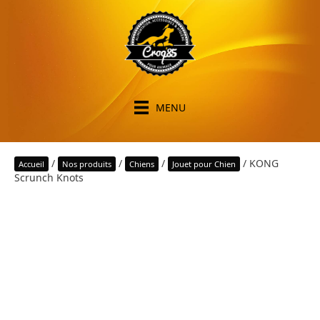
MENU
/
/
/
/ KONG
Accueil
Nos produits
Chiens
Jouet pour Chien
Scrunch Knots