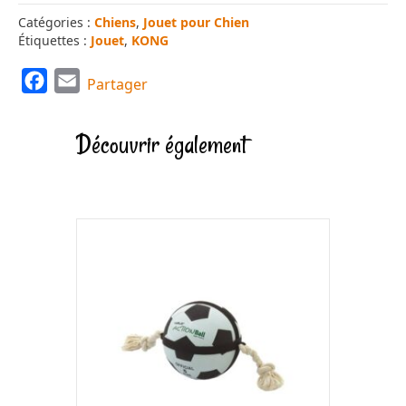
Catégories :
Chiens
,
Jouet pour Chien
Étiquettes :
Jouet
,
KONG
F
E
Partager
a
m
c
a
Découvrir également
e
i
b
l
o
o
k