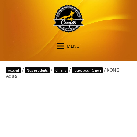
MENU
/
/
/
/ KONG
Accueil
Nos produits
Chiens
Jouet pour Chien
Aqua