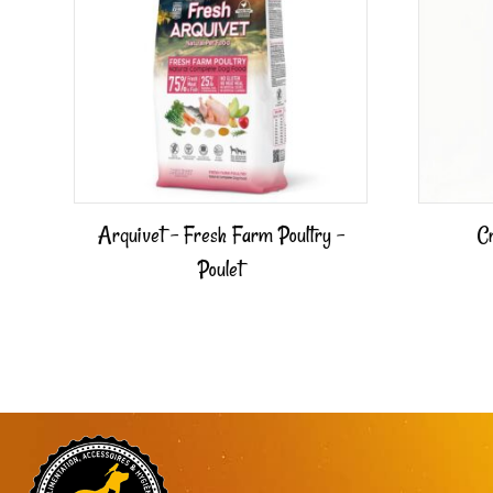
Arquivet – Fresh Farm Poultry –
C
Poulet