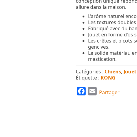
conception unique répond 
allure dans la maison.
L’arôme naturel enco
Les textures doubles 
Fabriqué avec du ba
Jouet en forme d’os 
Les crêtes et picots s
gencives.
Le solide matériau en
mastication.
Catégories :
Chiens
,
Jouet
Étiquette :
KONG
F
E
Partager
a
m
c
a
e
i
b
l
o