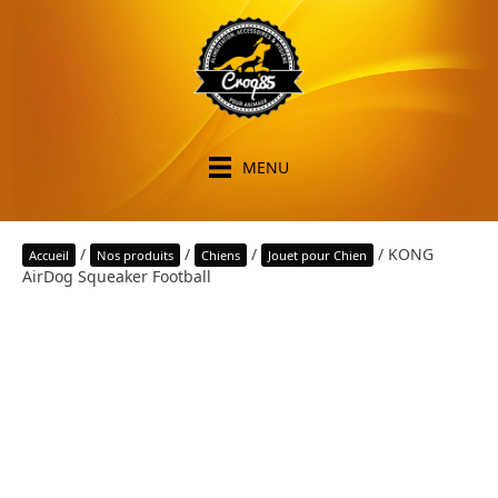
MENU
/
/
/
/ KONG
Accueil
Nos produits
Chiens
Jouet pour Chien
AirDog Squeaker Football