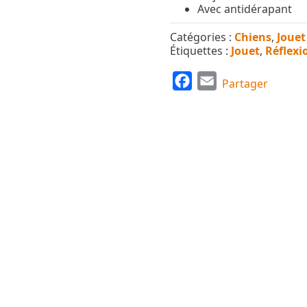
Avec antidérapant
Catégories :
Chiens
,
Jouet
Étiquettes :
Jouet
,
Réflexi
F
E
Partager
a
m
c
a
e
i
b
l
o
o
k