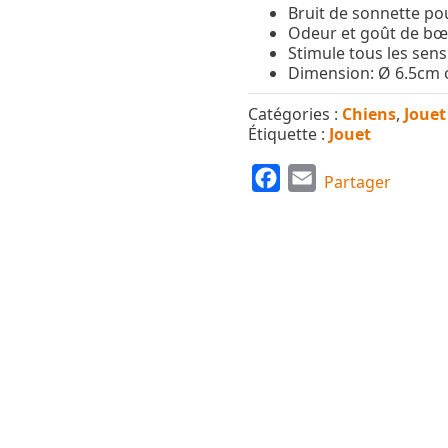
Bruit de sonnette pou
Odeur et goût de bœ
Stimule tous les sens
Dimension: Ø 6.5cm
Catégories :
Chiens
,
Jouet
Étiquette :
Jouet
F
E
Partager
a
m
c
a
e
i
b
l
o
o
k