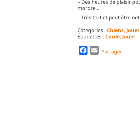
– Des heures de plaisir pour
mordre ..
– Très fort et peut être ne
Catégories :
Chiens
,
Jouet
Étiquettes :
Corde
,
Jouet
F
E
Partager
a
m
c
a
e
i
b
l
o
o
k