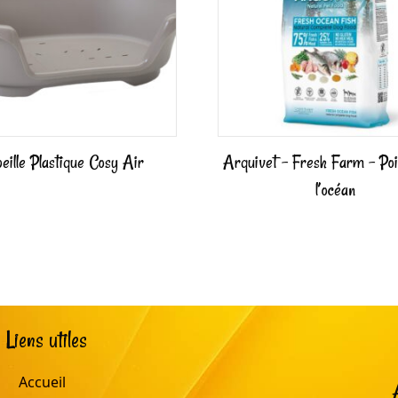
eille Plastique Cosy Air
Arquivet – Fresh Farm – Poi
l’océan
Liens utiles
Accueil