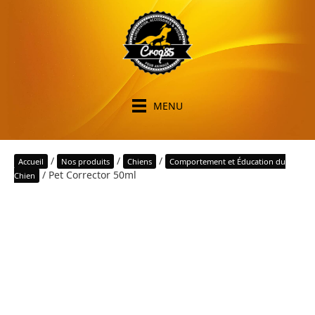
MENU
/
/
/
Accueil
Nos produits
Chiens
Comportement et Éducation du
/ Pet Corrector 50ml
Chien