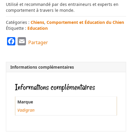
Utilisé et recommandé par des entraineurs et experts en
comportement à travers le monde.
Catégories :
Chiens
,
Comportement et Éducation du Chien
Étiquette :
Education
F
E
Partager
a
m
c
a
e
i
Informations complémentaires
b
l
o
Informations complémentaires
o
k
Marque
Vadigran