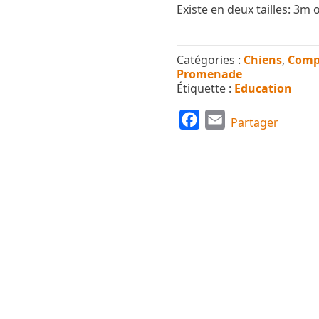
Existe en deux tailles: 3
Catégories :
Chiens
,
Comp
Promenade
Étiquette :
Education
F
E
Partager
a
m
c
a
e
i
b
l
o
o
k