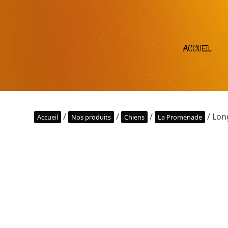
ACCUEIL
/
/
/
/ Lon
Accueil
Nos produits
Chiens
La Promenade