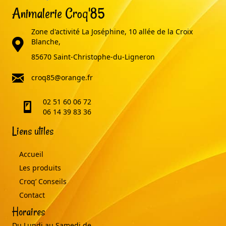
Animalerie Croq'85
Zone d'activité La Joséphine, 10 allée de la Croix
adresse
Blanche,
85670 Saint-Christophe-du-Ligneron
email
croq85@orange.fr
02 51 60 06 72
telephone
06 14 39 83 36
Liens utiles
Accueil
Les produits
Croq’ Conseils
Contact
Horaires
Du Lundi au Samedi de