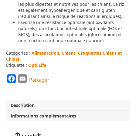
les plus digestes et nutritives pour les chiens. Le riz
est également hypoallergénique et sans gluten
(réduisant ainsi le risque de réactions allergiques).
Favorise une résistance optimale (antioxydants
naturels), une fonction intestinale optimale (FOS et
MOS), des articulations optimales (glucosamine) et
une fonction cardiaque optimale (taurine).
Catégories :
Alimentation
,
Chiens
,
Croquettes Chiens et
Chiots
Étiquette :
Opti Life
F
E
Partager
a
m
c
a
e
i
Description
b
l
Informations complémentaires
o
o