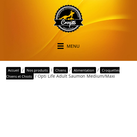
MENU
/
/
/
/
Accueil
Nos produits
Chiens
Alimentation
Croquettes
/ Opti Life Adult Saumon Medium/Maxi
Chiens et Chiots