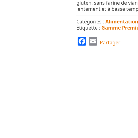
gluten, sans farine de vian
lentement et à basse temp
Catégories :
Alimentatio
Étiquette :
Gamme Prem
F
E
Partager
a
m
c
a
e
i
b
l
o
o
k