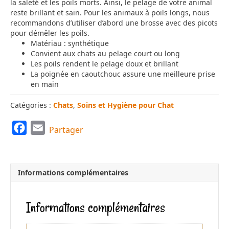
la saleté et les poils morts. Ainsi, le pelage de votre animal
reste brillant et sain. Pour les animaux à poils longs, nous
recommandons d’utiliser d’abord une brosse avec des picots
pour démêler les poils.
Matériau : synthétique
Convient aux chats au pelage court ou long
Les poils rendent le pelage doux et brillant
La poignée en caoutchouc assure une meilleure prise
en main
Catégories :
Chats
,
Soins et Hygiène pour Chat
F
E
Partager
a
m
c
a
e
i
Informations complémentaires
b
l
o
Informations complémentaires
o
k