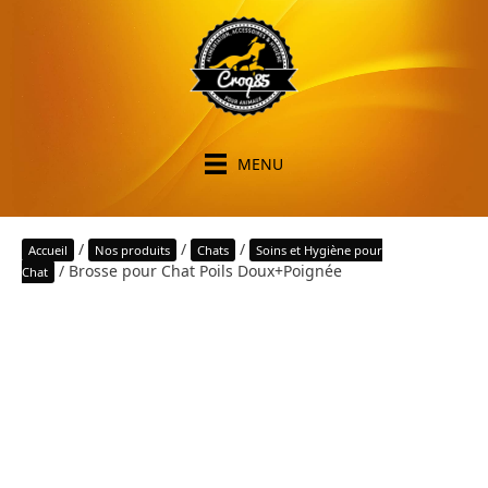
MENU
/
/
/
Accueil
Nos produits
Chats
Soins et Hygiène pour
/ Brosse pour Chat Poils Doux+Poignée
Chat