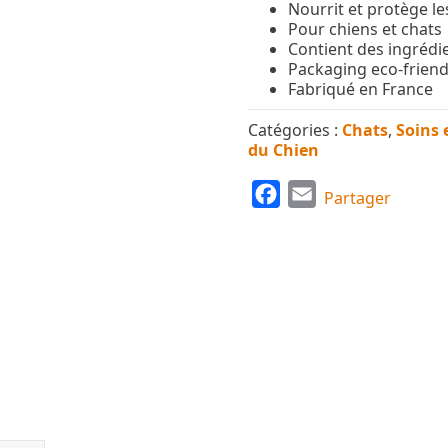
Nourrit et protège les
Pour chiens et chats
Contient des ingrédie
Packaging eco-friend
Fabriqué en France
Catégories :
Chats
,
Soins 
du Chien
F
E
Partager
a
m
c
a
e
i
b
l
o
o
k