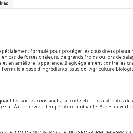
ires
pécialement formulé pour protéger les coussinets plantaire
éal en cas de fortes chaleurs, de grands froids ou lors de sala
és et en améliore l’apparence. Il agit également contre les cre
 Formulé à base d’ingrédients issus de l’Agriculture Biologi
ntités sur les coussinets, la truffe et/ou les callosités de 
re sol. À conserver à température ambiante. Après ouvertur
OIL*, COCOS NUCIFERA OIL*, BUTYROSPERMUM PARKII BU