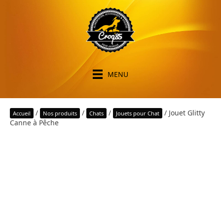
MENU
/
/
/
/ Jouet Glitty
Accueil
Nos produits
Chats
Jouets pour Chat
Canne à Pêche