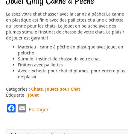
Jouet Glitty Canne à Pêche
Laissez votre chat chasser avec la canne à pêche! La canne
en plastique est finie avec des paillettes et a une clochette
qui sonne pour les chats. Le jouet en peluche avec des
plumes stimule l’instinct de chasse de votre chat. Le plaisir
de jouer est garanti !
Matériau : canne à pêche en plastique avec jouet en
peluche
Stimule l’instinct de chasse de votre chat
Finition avec paillettes
Avec clochette pour chat et plumes, pour encore plus
de plaisir
Catégories :
Chats
,
Jouets pour Chat
Étiquette :
Jouet
F
E
Partager
a
m
c
a
e
i