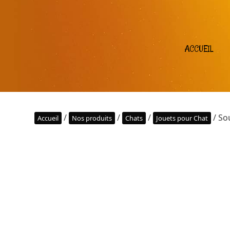
ACCUEIL
/
/
/
/ So
Accueil
Nos produits
Chats
Jouets pour Chat