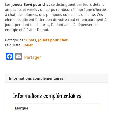
Les
jouets Bowi pour chat
se distinguent par leurs détails
amusants et variés : un corps rembourré imprégné d’herbe
à chat, des plumes, des pompons ou des fils de laine. Ces
éléments attirent l’attention de votre chat et l’encouragent à
jouer pendant des heures, l’aidant ainsi à dépenser son
énergie et à éviter l’ennui.
Catégories :
Chats
,
Jouets pour Chat
Étiquette :
Jouet
F
E
Partager
a
m
c
a
e
i
Informations complémentaires
b
l
o
Informations complémentaires
o
k
Marque