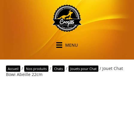
MENU
/
/
/
/ Jouet Chat
Accueil
Nos produits
Chats
Jouets pour Chat
Bowi Abeille 22cm