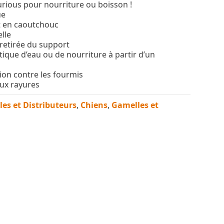
urious pour nourriture ou boisson !
ue
 en caoutchouc
elle
 retirée du support
que d’eau ou de nourriture à partir d’un
ion contre les fourmis
aux rayures
es et Distributeurs
,
Chiens
,
Gamelles et