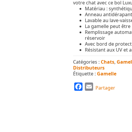
votre chat avec ce bol Lux
Matériau : synthétiq
Anneau antidérapant
Lavable au lave-vaiss
La gamelle peut être
Remplissage automati
réservoir
Avec bord de protect
Résistant aux UV et 
Catégories :
Chats
,
Gamell
Distributeurs
Étiquette :
Gamelle
F
E
Partager
a
m
c
a
e
i
b
l
o