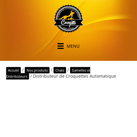
MENU
/
/
/
Accueil
Nos produits
Chats
Gamelles et
/ Distributeur de Croquettes Automatique
Distributeurs