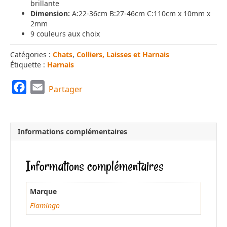
brillante
Dimension:
A:22-36cm B:27-46cm C:110cm x 10mm x
2mm
9 couleurs aux choix
Catégories :
Chats
,
Colliers, Laisses et Harnais
Étiquette :
Harnais
F
E
Partager
a
m
c
a
e
i
Informations complémentaires
b
l
o
Informations complémentaires
o
k
Marque
Flamingo