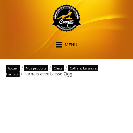
MENU
/
/
/
Accueil
Nos produits
Chats
Colliers, Laisses et
/ Harnais avec Laisse Ziggi
Harnais