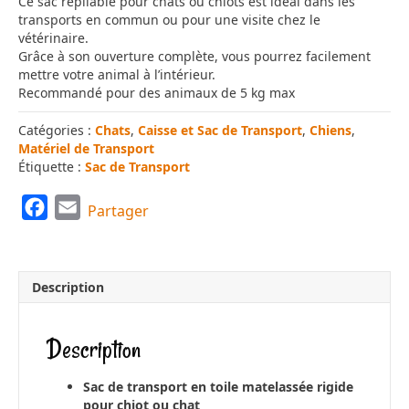
Ce sac repliable pour chats ou chiots est idéal dans les
transports en commun ou pour une visite chez le
vétérinaire.
Grâce à son ouverture complète, vous pourrez facilement
mettre votre animal à l’intérieur.
Recommandé pour des animaux de 5 kg max
Catégories :
Chats
,
Caisse et Sac de Transport
,
Chiens
,
Matériel de Transport
Étiquette :
Sac de Transport
F
E
Partager
a
m
c
a
e
i
Description
b
l
o
Description
o
k
Sac de transport en toile matelassée rigide
pour chiot ou chat