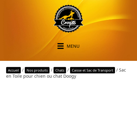
MENU
/
/
/
/ Sac
Accueil
Nos produits
Chats
Caisse et Sac de Transport
en Toile pour chien ou chat Doogy