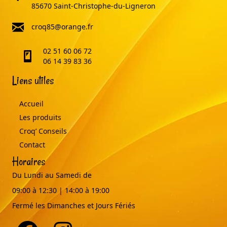
85670 Saint-Christophe-du-Ligneron
email
croq85@orange.fr
02 51 60 06 72
telephone
06 14 39 83 36
Liens utiles
Accueil
Les produits
Croq’ Conseils
Contact
Horaires
Du Lundi au Samedi de
09:00 à 12:30 | 14:00 à 19:00
Fermé les Dimanches et Jours Fériés