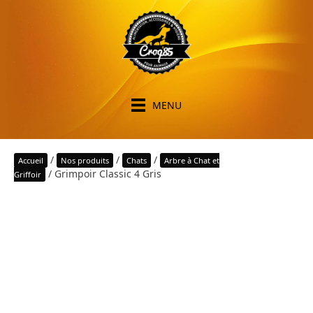
MENU
/
/
/
Accueil
Nos produits
Chats
Arbre à Chat et
/ Grimpoir Classic 4 Gris
Griffoir