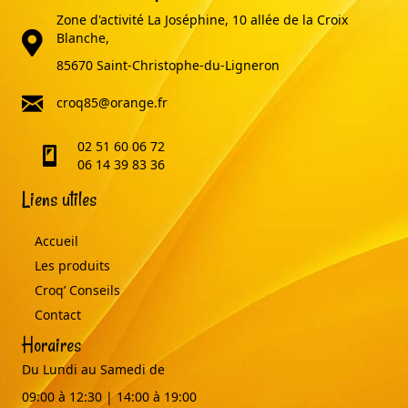
Zone d'activité La Joséphine, 10 allée de la Croix
adresse
Blanche,
85670 Saint-Christophe-du-Ligneron
email
croq85@orange.fr
02 51 60 06 72
telephone
06 14 39 83 36
Liens utiles
Accueil
Les produits
Croq’ Conseils
Contact
Horaires
Du Lundi au Samedi de
09:00 à 12:30 | 14:00 à 19:00