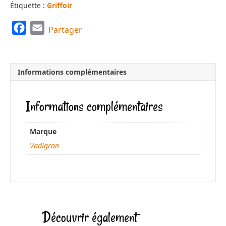
Étiquette :
Griffoir
F
E
Partager
a
m
c
a
e
i
Informations complémentaires
b
l
o
Informations complémentaires
o
k
Marque
Vadigran
Découvrir également