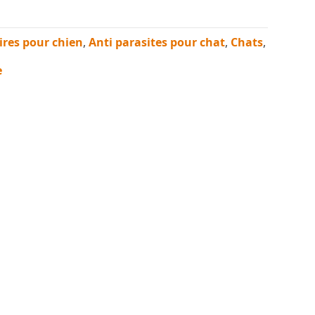
ires pour chien
,
Anti parasites pour chat
,
Chats
,
e