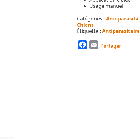
Usage manuel
Catégories :
Anti parasita
Chiens
Étiquette :
Antiparasitair
F
E
Partager
a
m
c
a
e
i
b
l
o
o
k