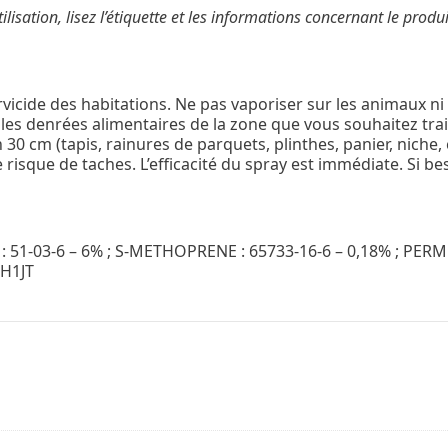
ilisation, lisez l’étiquette et les informations concernant le produi
arvicide des habitations. Ne pas vaporiser sur les animaux n
es denrées alimentaires de la zone que vous souhaitez trait
 30 cm (tapis, rainures de parquets, plinthes, panier, niche, 
 risque de taches. L’efficacité du spray est immédiate. Si bes
51-03-6 – 6% ; S-METHOPRENE : 65733-16-6 – 0,18% ; PERME
-H1JT