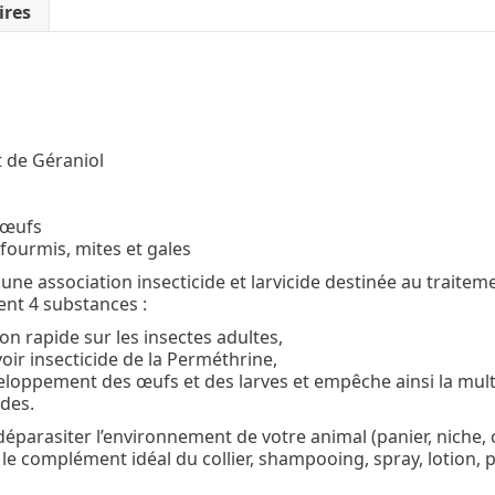
ires
t de Géraniol
s œufs
 fourmis, mites et gales
une association insecticide et larvicide destinée au traiteme
ient 4 substances :
ion rapide sur les insectes adultes,
oir insecticide de la Perméthrine,
eloppement des œufs et des larves et empêche ainsi la multi
ides.
éparasiter l’environnement de votre animal (panier, niche, c
e le complément idéal du collier, shampooing, spray, lotion, 