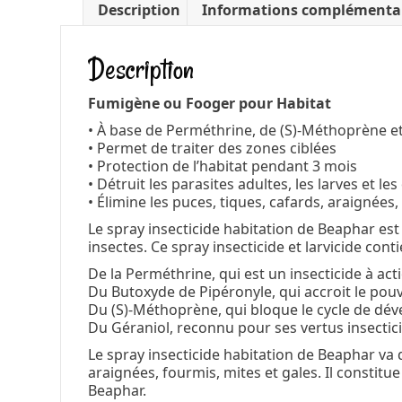
Description
Informations complémenta
Description
Fumigène ou Fooger pour Habitat
• À base de Perméthrine, de (S)-Méthoprène e
• Permet de traiter des zones ciblées
• Protection de l’habitat pendant 3 mois
• Détruit les parasites adultes, les larves et le
• Élimine les puces, tiques, cafards, araignées,
Le spray insecticide habitation de Beaphar est 
insectes. Ce spray insecticide et larvicide cont
De la Perméthrine, qui est un insecticide à act
Du Butoxyde de Pipéronyle, qui accroit le pouv
Du (S)-Méthoprène, qui bloque le cycle de dév
Du Géraniol, reconnu pour ses vertus insectic
Le spray insecticide habitation de Beaphar va d
araignées, fourmis, mites et gales. Il constitu
Beaphar.