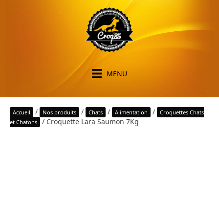
MENU
/
/
/
/
Accueil
Nos produits
Chats
Alimentation
Croquettes Chats
/ Croquette Lara Saumon 7Kg
et Chatons