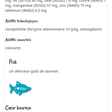
mg, fer (3b103) 80 mg, iode (3b202) 1,4 mg, cuivre (3b405) 7
mg, manganèse (3b502) 57 mg, zinc (3b605) 75 mg,
sélénium (3b802) 0,3 mg
Additifs technologiques
clinoptilolite d’origine sédimentaire 10 g/kg, antioxydants
Additifs sensoriels
colorants
Fish
Un délicieux goût de saumon.
Cœur heureux