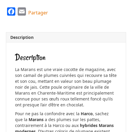
F
E
Partager
a
m
c
a
e
i
Description
b
l
o
Description
o
k
La Marans est une vraie cocotte de magazine, avec
son camail de plumes cuivrées qui recouvre sa tête
et son cou, mettant en valeur son beau plumage
noir de jais. Cette poule originaire de la ville de
Marans en Charente-Maritime est principalement
connue pour ses œufs roux tellement foncé qu’ils
ont presque l’air d’être en chocolat.
Pour ne pas la confondre avec la
Harco
, sachez
que la
Marans
a des plumes sur les pattes,
contrairement à la Harco ou aux
hybrides Marans
modernes
. D’autres coloris de plumage existent