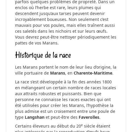
parfois quelques problèmes de propreté. Dans un
enclos où l’herbe est rare, leurs plumes qui
descendent jusqu’aux tarses peuvent devenir
incroyablement boueuses. Non seulement c’est
mauvais pour vos poules, mais elles traînent aussi
ces saletés dans les nichoirs et sur leurs œufs.
Vous devrez peut-être nettoyer périodiquement les
pattes de vos Marans.
Historique de la race
Les Marans portent le nom de leur lieu d’origine, la
ville portuaire de
Marans
, en
Charente-Maritime
.
La race s’est développée à la fin des années 1800
en mélangeant un certain nombre de races locales
aux attraits robustes et puissants. Bien que
personne ne connaisse les races exactes qui ont
été utilisées pour créer les Marans, l’hypothèse la
plus admise est un croisement entre une poule de
type
Langshan
et peut-être des
Faverolles
.
e
Certains éleveurs au début du 20
siècle étaient
plus intéressés par la reproduction d’œufs brun