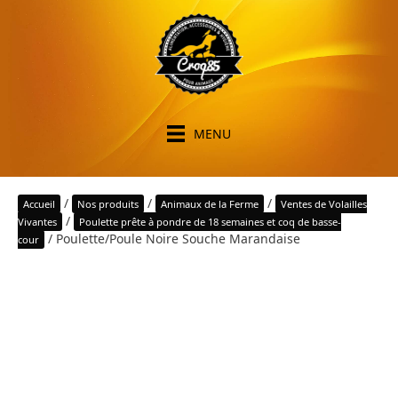
MENU
/
/
/
Accueil
Nos produits
Animaux de la Ferme
Ventes de Volailles
/
Vivantes
Poulette prête à pondre de 18 semaines et coq de basse-
/ Poulette/Poule Noire Souche Marandaise
cour