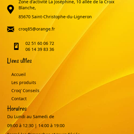
Zone d'activité La Joséphine, 10 allée de la Croix
adresse
Blanche,
85670 Saint-Christophe-du-Ligneron
email
croq85@orange.fr
02 51 60 06 72
telephone
06 14 39 83 36
Liens utiles
Accueil
Les produits
Croq’ Conseils
Contact
Horaires
Du Lundi au Samedi de
09:00 à 12:30 | 14:00 à 19:00