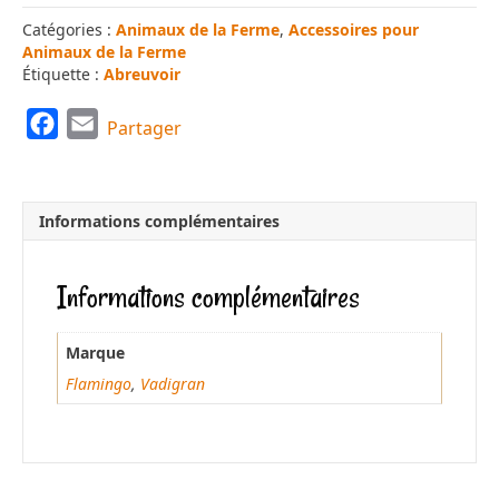
Catégories :
Animaux de la Ferme
,
Accessoires pour
Animaux de la Ferme
Étiquette :
Abreuvoir
F
E
Partager
a
m
c
a
e
i
Informations complémentaires
b
l
o
Informations complémentaires
o
k
Marque
Flamingo
,
Vadigran