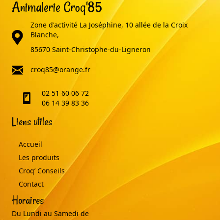
Animalerie Croq'85
Zone d'activité La Joséphine, 10 allée de la Croix
adresse
Blanche,
85670 Saint-Christophe-du-Ligneron
email
croq85@orange.fr
02 51 60 06 72
telephone
06 14 39 83 36
Liens utiles
Accueil
Les produits
Croq’ Conseils
Contact
Horaires
Du Lundi au Samedi de